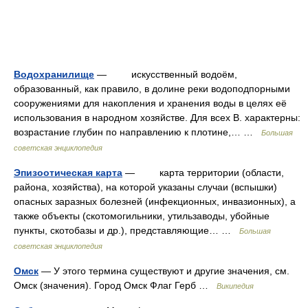
Водохранилище
— искусственный водоём,
образованный, как правило, в долине реки водоподпорными
сооружениями для накопления и хранения воды в целях её
использования в народном хозяйстве. Для всех В. характерны:
возрастание глубин по направлению к плотине,… …
Большая
советская энциклопедия
Эпизоотическая карта
— карта территории (области,
района, хозяйства), на которой указаны случаи (вспышки)
опасных заразных болезней (инфекционных, инвазионных), а
также объекты (скотомогильники, утильзаводы, убойные
пункты, скотобазы и др.), представляющие… …
Большая
советская энциклопедия
Омск
— У этого термина существуют и другие значения, см.
Омск (значения). Город Омск Флаг Герб …
Википедия